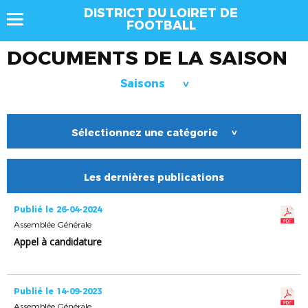
DISTRICT DU LOIRET DE
FOOTBALL
DOCUMENTS DE LA SAISON
Saisons
>
Sélectionnez une catégorie
>
Les dernières publications
Publié le 26-04-2024
Assemblée Générale
Appel à candidature
Publié le 14-09-2023
Assemblée Générale