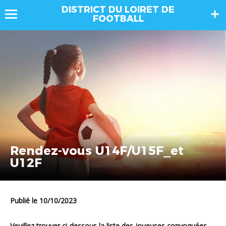
DISTRICT DU LOIRET DE
FOOTBALL
Rendez-vous U14F/U15F_et
U12F
Publié le 10/10/2023
Veuillez trouver ci-dessous la liste des joueuses convoquées