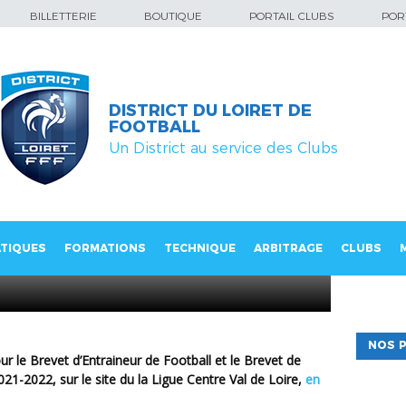
BILLETTERIE
BOUTIQUE
PORTAIL CLUBS
PORT
DISTRICT DU LOIRET DE
FOOTBALL
Un District au service des Clubs
BEF/ BMF saison
TIQUES
FORMATIONS
TECHNIQUE
ARBITRAGE
CLUBS
NOS P
21-2022, sur le site du la Ligue Centre Val de Loire,
en