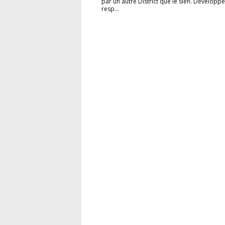
par un autre District que le sien. Développe
resp...