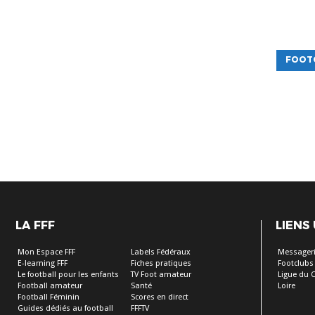
FOOT
LA FFF
LIENS
Mon Espace FFF
Labels Fédéraux
Messageri
E-learning FFF
Fiches pratiques
Footclubs
Le football pour les enfants
TV Foot amateur
Ligue du C
Football amateur
Santé
Loire
Football Féminin
Scores en direct
Guides dédiés au football
FFFTV