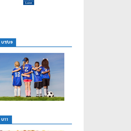
 U7/U9
 U11