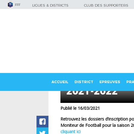
FFF
LIGUES & DISTRICTS
CLUB DES SUPPORTERS
Inscriptions 
ACCUEIL
DISTRICT
EPREUVES
PRA
2021-2022
Publié le 16/03/2021
Retrouvez les dossiers d’inscription pour le Brevet d’Entraineur de Football et le Brevet de
Moniteur de Football pour la saison 20
cliquant ici