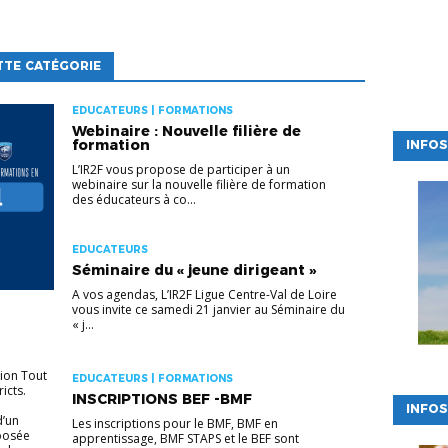
TTE CATÉGORIE
EDUCATEURS | FORMATIONS
Webinaire : Nouvelle filière de
formation
INFOS
L’IR2F vous propose de participer à un
webinaire sur la nouvelle filière de formation
des éducateurs à co...
EDUCATEURS
Séminaire du « jeune dirigeant »
A vos agendas, L’IR2F Ligue Centre-Val de Loire
vous invite ce samedi 21 janvier au Séminaire du
« j...
tion Tout
EDUCATEURS | FORMATIONS
ricts.
INSCRIPTIONS BEF -BMF
INFOS
d’un
Les inscriptions pour le BMF, BMF en
oposée
apprentissage, BMF STAPS et le BEF sont