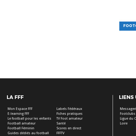
FOOT
LA FFF
LIENS
Mon Espace FFF
Labels Fédéraux
Messageri
E-learning FFF
Fiches pratiques
Footclubs
Le football pour les enfants
TV Foot amateur
Ligue du C
Football amateur
Santé
Loire
Football Féminin
Scores en direct
Guides dédiés au football
FFFTV