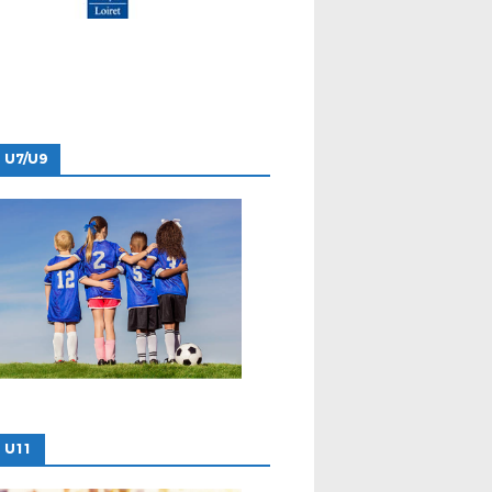
 U7/U9
 U11