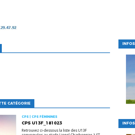
INFOS
TTE CATÉGORIE
CPS | CPS FÉMININES
CPS U13F_181023
INFOS
Retrouvez ci-dessous la liste des U13F
convoquées au stade Lionel Charbonnier à ST