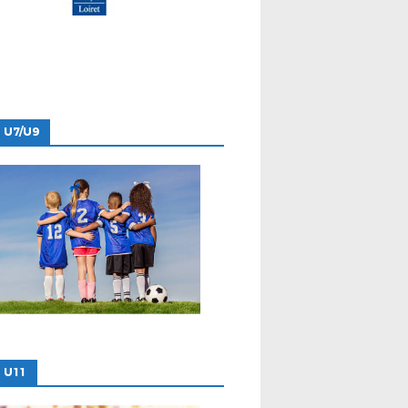
 U7/U9
 U11