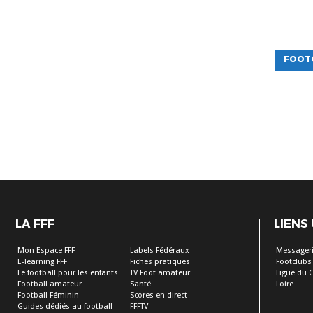
FOOT
LA FFF
LIENS
Mon Espace FFF
Labels Fédéraux
Messageri
E-learning FFF
Fiches pratiques
Footclubs
Le football pour les enfants
TV Foot amateur
Ligue du C
Football amateur
Santé
Loire
Football Féminin
Scores en direct
Guides dédiés au football
FFFTV