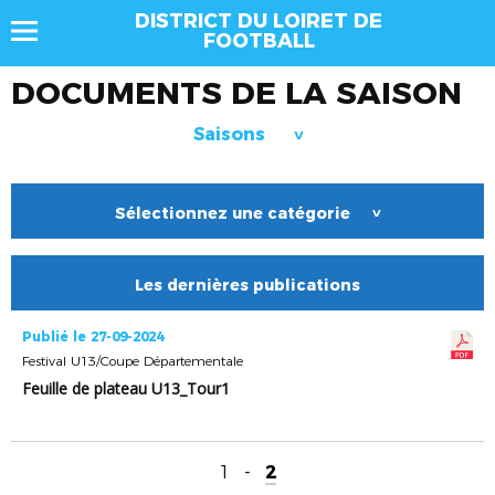
DISTRICT DU LOIRET DE
FOOTBALL
DOCUMENTS DE LA SAISON
Saisons
>
Sélectionnez une catégorie
>
Les dernières publications
Publié le 27-09-2024
Festival U13/Coupe Départementale
Feuille de plateau U13_Tour1
1
-
2