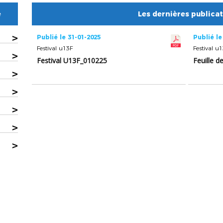
e
Les dernières publica
>
Publié le 31-01-2025
Publié le
Festival u13F
Festival u
>
Festival U13F_010225
Feuille d
>
>
>
>
>