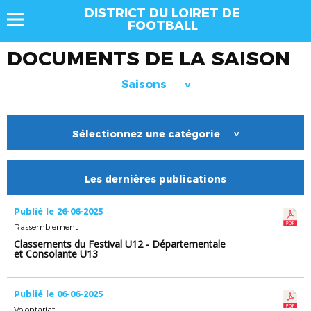
DISTRICT DU LOIRET DE
FOOTBALL
DOCUMENTS DE LA SAISON
Saisons
>
Sélectionnez une catégorie
>
Les dernières publications
Publié le 26-06-2025
Rassemblement
Classements du Festival U12 - Départementale
et Consolante U13
Publié le 06-06-2025
Volontariat