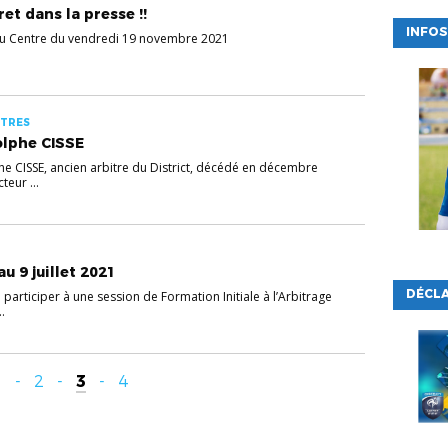
ret dans la presse !!
INFOS
du Centre du vendredi 19 novembre 2021
ITRES
lphe CISSE
 CISSE, ancien arbitre du District, décédé en décembre
teur ...
u 9 juillet 2021
DÉCL
participer à une session de Formation Initiale à l’Arbitrage
.
1
-
2
-
3
-
4