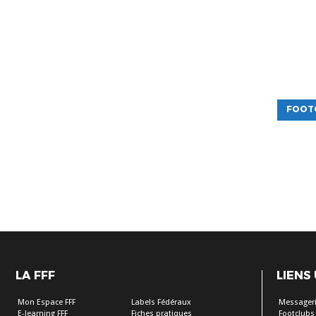
FOOT
LA FFF
LIENS
Mon Espace FFF
Labels Fédéraux
Messageri
E-learning FFF
Fiches pratiques
Footclubs